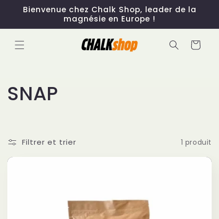
et
Bienvenue chez Chalk Shop, leader de la
passer
magnésie en Europe !
au
contenu
Panier
C
SNAP
o
l
Filtrer et trier
1 produit
l
e
c