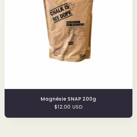
t
i
o
n
:
Magnésie SNAP 200g
Prix
$12.00 USD
habituel