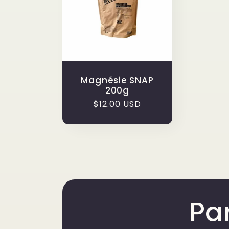
e
c
t
Magnésie SNAP
200g
i
Prix
$12.00 USD
habituel
o
n
:
Par