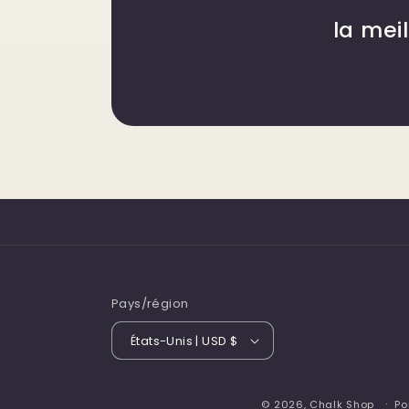
la mei
Pays/région
États-Unis | USD $
© 2026,
Chalk Shop
Po