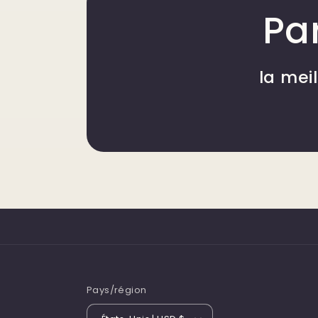
Par
la mei
Pays/région