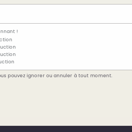
nnant !
ction
duction
duction
duction
ous pouvez ignorer ou annuler à tout moment.