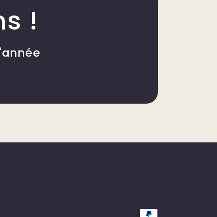
ns !
l'année
Moyens