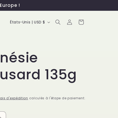
Europe !
P
Connexion
Panier
États-Unis | USD $
a
y
s
nésie
/
usard 135g
r
é
g
rais d'expédition
calculés à l'étape de paiement.
i
o