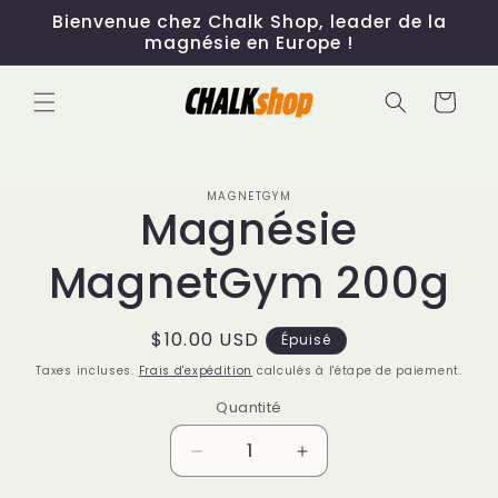
et
Bienvenue chez Chalk Shop, leader de la
passer
magnésie en Europe !
au
contenu
Panier
Passer aux
MAGNETGYM
informations
Magnésie
produits
MagnetGym 200g
Prix
$10.00 USD
Épuisé
habituel
Taxes incluses.
Frais d'expédition
calculés à l'étape de paiement.
Quantité
Réduire
Augmenter
la
la