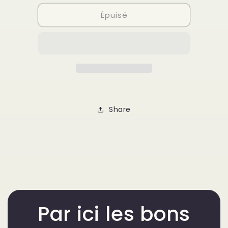
quantité
quantité
Épuisé
de
de
Magnésie
Magnésie
MagnetGym
MagnetGym
200g
200g
Share
Par ici les bons